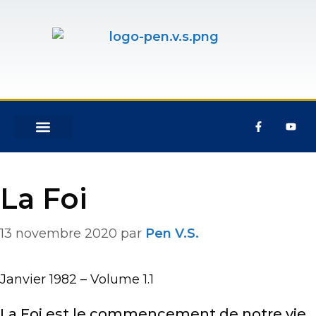
ÉVÉNEMENTS & ACTIVITÉS
NOUS REJOINDRE
La Foi
13 novembre 2020
par
Pen V.S.
Janvier 1982 – Volume 1.1
La Foi est le commencement de notre vie